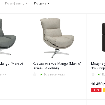
По алфавиту
По цене
Mango (Манго)
Кресло мягкое Mango (Манго)
Модуль у
(ткань бежевая)
3029 ко
личии
Есть в наличии
Е
10 450
р
-
10
%