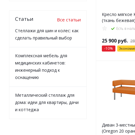
Кресло мягкое K
Статьи
Все статьи
(ткань бежевая
Есть в на
Стеллажи для шин и колес: как
сделать правильный выбор
25 900
руб.
28
-
10
%
Экономи
Комплексная мебель для
медицинских кабинетов:
инженерный подход к
оснащению
Металлический стеллаж для
дома: идеи для квартиры, дачи
и коттеджа
Диван 3-местны
(Oregon 20 ора