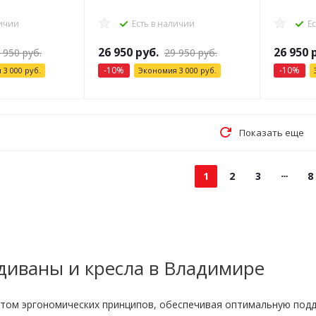
личии
Есть в наличии
Е
26 950
руб.
26 950
р
 950
руб.
29 950
руб.
-
10
%
-
10
%
я
3 000
руб.
Экономия
3 000
руб.
Показать еще
1
2
3
8
иваны и кресла в Владимире
етом эргономических принципов, обеспечивая оптимальную подд