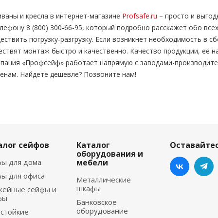
ваны и кресла в интернет-магазине
Profsafe.ru
– просто и выгод
ефону 8 (800) 300-66-95, который подробно расскажет обо все
твить погрузку-разгрузку. Если возникнет необходимость в сб
ествят монтаж быстро и качественно. Качество продукции, её 
мпания «Профсейф» работает напрямую с заводами-производите
енам. Найдете дешевле? Позвоните нам!
алог сейфов
Каталог
Оставайтес
оборудования и
ы для дома
мебели
ы для офиса
Металлические
шкафы
жейные сейфы и
фы
Банковское
оборудование
стойкие