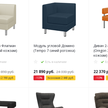
й Флагман
Модуль угловой Домино
Диван 2
ый кожзам)
(Tempo 7 синий рогожка)
(Oregon
кожзам)
личии
Есть в наличии
Е
21 890
руб.
22 370
р
 890
руб.
24 330
руб.
-
10
%
-
10
%
я
2 190
руб.
Экономия
2 440
руб.