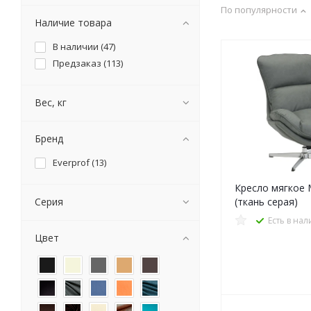
По популярности
Наличие товара
В наличии (
47
)
Предзаказ (
113
)
Вес, кг
Бренд
Everprof (
13
)
Кресло мягкое 
Серия
(ткань серая)
Есть в на
Цвет