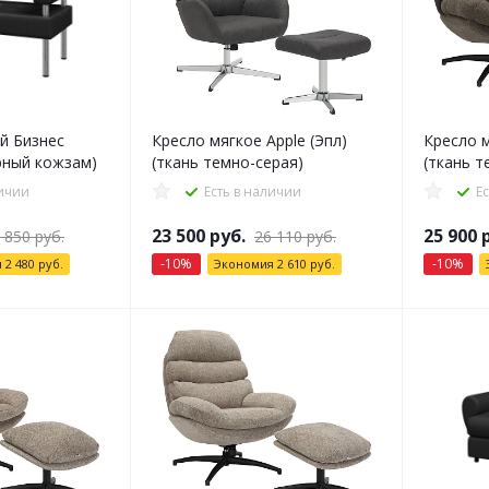
й Бизнес
Кресло мягкое Apple (Эпл)
Кресло м
ерный кожзам)
(ткань темно-серая)
(ткань т
личии
Есть в наличии
Е
23 500
руб.
25 900
р
 850
руб.
26 110
руб.
-
10
%
-
10
%
я
2 480
руб.
Экономия
2 610
руб.