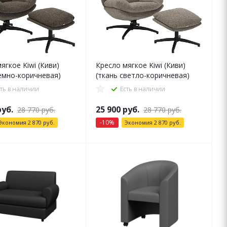
ягкое Kiwi (Киви)
Кресло мягкое Kiwi (Киви)
емно-коричневая)
(ткань светло-коричневая)
сть в наличии
Есть в наличии
уб.
25 900
руб.
28 770
руб.
28 770
руб.
-
10
%
Экономия
2 870
руб.
Экономия
2 870
руб.