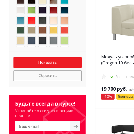
Модуль углово
(Oregon 10 бел
Сбросить
Есть в на
19 700
руб.
21
-
10
%
Экономи
Будьте всегда в курсе!
Узнавайте о скидках и акциях
первым