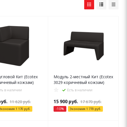
гловой Кит (Ecotex
Модуль 2-местный Кит (Ecotex
ричневый кожзам)
3029 коричневый кожзам)
сть в наличии
Есть в наличии
уб.
15 900
руб.
11 620
руб.
17 670
руб.
-
10
%
Экономия
1 170
руб.
Экономия
1 770
руб.