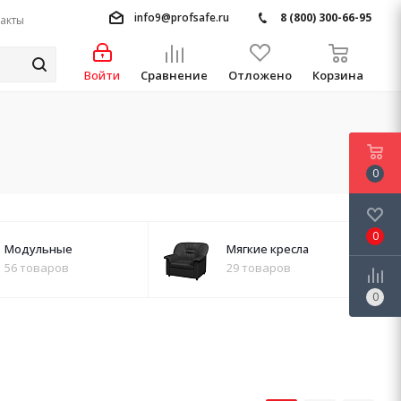
info9@profsafe.ru
8 (800) 300-66-95
акты
Войти
Сравнение
Отложено
Корзина
0
0
Модульные
Мягкие кресла
56 товаров
29 товаров
0