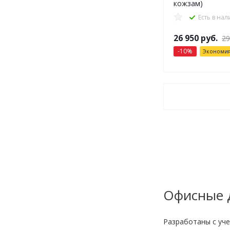
кожзам)
Есть в на
26 950
руб.
29
-
10
%
Экономи
Офисные д
Разработаны с уч