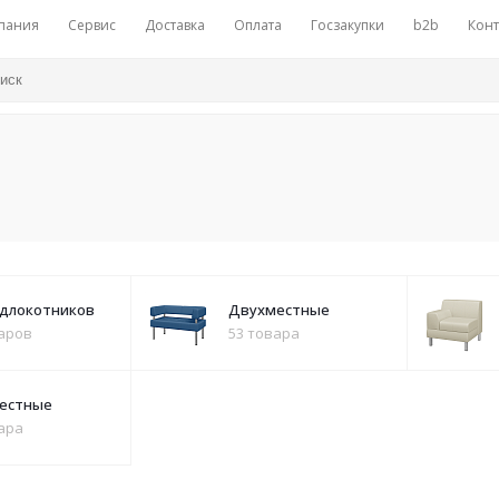
пания
Сервис
Доставка
Оплата
Госзакупки
b2b
Конт
одлокотников
Двухместные
варов
53 товара
естные
ара