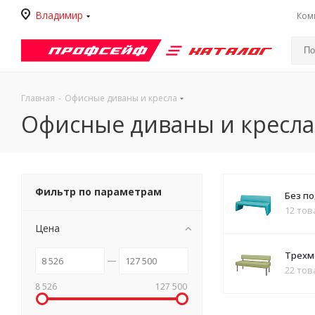
Владимир
Ком
Каталог
Главная
-
Офисные диваны и кресла
Офисные диваны и кресла
Фильтр по параметрам
Без п
12 то
Цена
Трехм
22 тов
8 526
127 500