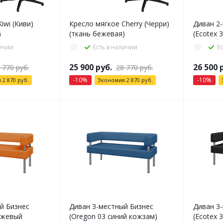
iwi (Киви)
Кресло мягкое Cherry (Черри)
Диван 2
)
(ткань бежевая)
(Ecotex 
личии
Есть в наличии
Е
25 900
руб.
26 500
р
 770
руб.
28 770
руб.
-
10
%
-
10
%
я
2 870
руб.
Экономия
2 870
руб.
й Бизнес
Диван 3-местный Бизнес
Диван 3
нжевый
(Oregon 03 синий кожзам)
(Ecotex 