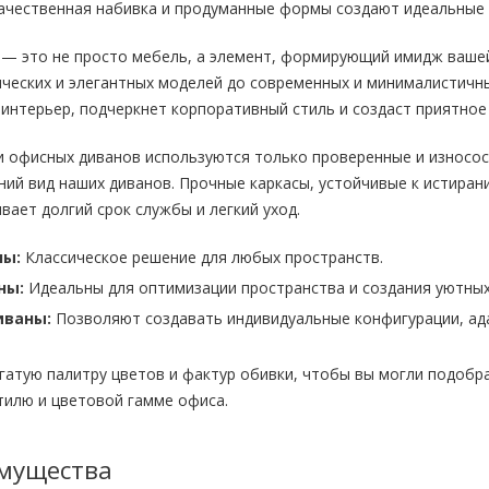
ачественная набивка и продуманные формы создают идеальные 
 — это не просто мебель, а элемент, формирующий имидж ваше
ических и элегантных моделей до современных и минималистичн
интерьер, подчеркнет корпоративный стиль и создаст приятное
и офисных диванов используются только проверенные и износос
ий вид наших диванов. Прочные каркасы, устойчивые к истирани
ивает долгий срок службы и легкий уход.
ны:
Классическое решение для любых пространств.
ны:
Идеальны для оптимизации пространства и создания уютных
иваны:
Позволяют создавать индивидуальные конфигурации, ад
гатую палитру цветов и фактур обивки, чтобы вы могли подоб
тилю и цветовой гамме офиса.
мущества