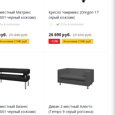
-местный Матрикс
Кресло Чаирмикс (Oregon 17
3001 черный кожзам)
серый кожзам)
сть в наличии
Есть в наличии
уб.
26 690
руб.
29 440
руб.
29 650
руб.
-
10
%
Экономия
2 940
руб.
Экономия
2 960
руб.
-местный Бизнес
Диван 2-местный Алекто
3001 черный кожзам)
(Tempo 9 серый рогожка)