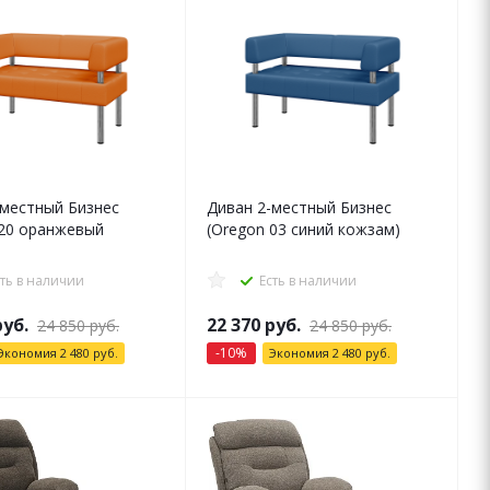
-местный Бизнес
Диван 2-местный Бизнес
 20 оранжевый
(Oregon 03 синий кожзам)
сть в наличии
Есть в наличии
уб.
22 370
руб.
24 850
руб.
24 850
руб.
-
10
%
Экономия
2 480
руб.
Экономия
2 480
руб.