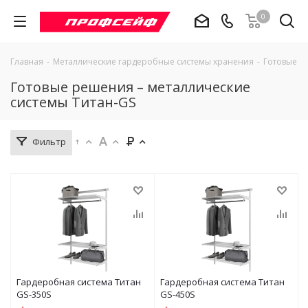
0
Главная
-
Металлические гардеробные системы хранения
-
Готовые р
Готовые решения – металлические
системы Титан-GS
Фильтр
Гардеробная система Титан
Гардеробная система Титан
GS-350S
GS-450S